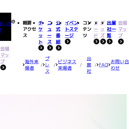
概要・
チ
ニ
公
イベン
コン
フ
グ
出展
会場
問い合
アクセ
ケ
ュ
式
トステ
テン
ー
ッ
社一
マッ
せ
ス
ッ
ー
番
ージ
ツ
ド
ズ
覧
プ
ト
ス
組
会場
マッ
プ
出
プ
海外来
ビジネス
お問い合
レ
展
FAQ
場者
来場者
わせ
ス
社
クリエイターラウンジ
クリエイターラウンジ
FAQ
FAQ
お問い合わせ
お問い合わせ
インディーゲーム企画
インディーゲーム企画