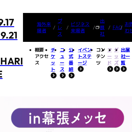
9.17
プ
出
海外来
ビジネス
お
レ
展
FAQ
場者
来場者
わ
9.21
ス
社
概要・
チ
ニ
公
イベン
コン
フ
グ
出展
アクセ
ケ
ュ
式
トステ
テン
ー
ッ
社一
HARI
ス
ッ
ー
番
ージ
ツ
ド
ズ
覧
ト
ス
組
E
スプレエリア
スプレエリア
アクセス
アクセス
オフィシャルサポーター
オフィシャルサポーター
ファミリーゲームパーク
ファミリーゲームパーク
BOOSTERZ
BOOSTERZ
インフルエンサー/
インフルエンサー/
注意事項
注意事項