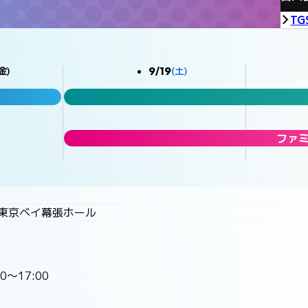
TG
9/19
金)
(土)
ファ
P東京ベイ幕張ホール
0〜17:00