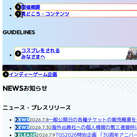
開催概要
見どころ・コンテンツ
GUIDELINES
コスプレをされる
みなさまへ
インディーゲーム企画
NEWS
お知らせ
ニュース・プレスリリース
一般公開日の各種チケットの販売概要を
NEWS
2026.7.8
海外出展社への個人情報の第三者提供
NEWS
2026.7.30
TGS2026特別企画 「30周年ア
RELEASE
2026.7.9