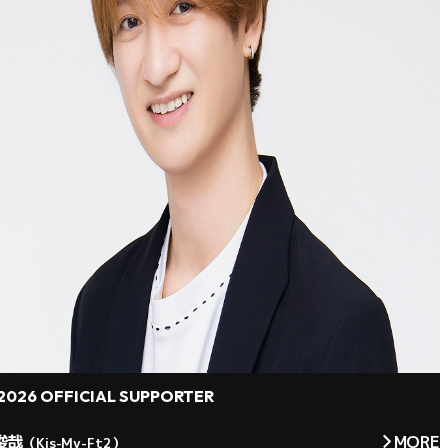
2026 OFFICIAL SUPPORTER
俊哉
MORE
（Kis-My-Ft2）