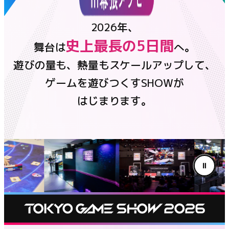
チケット
2026年、
史上最長の5日間
舞台は
へ。
ニュース
遊びの量も、熱量もスケールアップして、
公式番組
ゲームを遊びつくすSHOWが
はじまります。
イベントステージ
コンテンツ
公式番組
イベントステージ
フード
グッズ