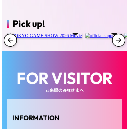
コスプレエリア
ファミリーゲームパーク
Pick up!
インフルエンサー/クリエイターラウンジ
インディーゲーム企画
フード
グッズ
FOR VISITOR
出展社一覧
ご来場のみなさまへ
会場マップ
INFORMATION
FAQ
お問い合わせ
プレス
ビジネス来場者
海外来場者
出展社