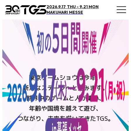
2026.9.17 THU - 9.21 MON
MAKUHARI MESSE
概要・アクセス
開催概要
アクセス
東京ゲームショウは今年、
オフィシャルサポーター
新たなステージへと進みます。
BOOSTERZ
世界中のゲームと人が集い、
注意事項
年齢や国境を越えて遊び、
つながり、未来を描いてきたTGS。
FAQ
お問い合わせ