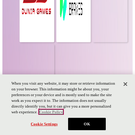
When you visit any website, it may store or retrieve information
on your browser. This information might be about you, your
preferences or your device and is mostly used to make the site
work as you expect it to. The information does not usually
directly identify you, but it can give you a more personalized
web experience.
Cookie Policy
チケット
Cookie Settings
OK
PAGE TOP
PAGE
TOP