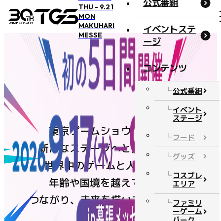
公式番組
THU - 9.21
MON
MAKUHARI
イベントステ
MESSE
ージ
コンテンツ
概要・アクセス
公式番組
開催概要
イベント
ステージ
アクセス
東京ゲームショウは今年、
フード
オフィシャルサポーター
新たなステージへと進みます。
グッズ
BOOSTERZ
世界中のゲームと人が集い、
コスプレ
注意事項
年齢や国境を越えて遊び、
エリア
つながり、未来を描いてきたTGS。
FAQ
ファミリ
ーゲーム
お問い合わせ
パーク