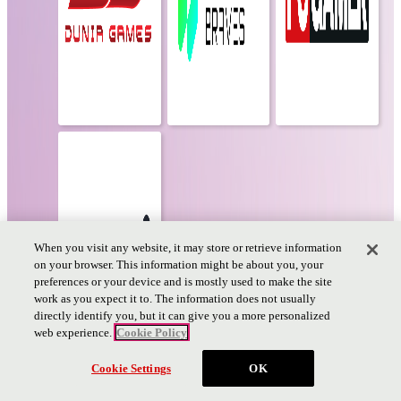
When you visit any website, it may store or retrieve information
on your browser. This information might be about you, your
preferences or your device and is mostly used to make the site
work as you expect it to. The information does not usually
directly identify you, but it can give you a more personalized
web experience.
Cookie Policy
チケット
Cookie Settings
OK
PAGE TOP
PAGE
TOP