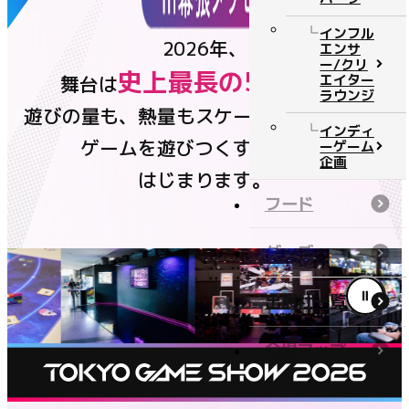
チケット
インフル
2026年、
エンサ
ー/クリ
史上最長の5日間
エイター
舞台は
へ。
ニュース
ラウンジ
遊びの量も、熱量もスケールアップして、
公式番組
インディ
ゲームを遊びつくすSHOWが
ーゲーム
企画
はじまります。
イベントステージ
フード
コンテンツ
グッズ
公式番組
出展社一覧
イベントステージ
フード
会場マップ
グッズ