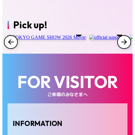
コスプレエリア
ファミリーゲームパーク
Pick up!
インフルエンサー/クリエイターラウンジ
インディーゲーム企画
フード
グッズ
FOR VISITOR
出展社一覧
ご来場のみなさまへ
会場マップ
INFORMATION
FAQ
お問い合わせ
プレス
ビジネス来場者
海外来場者
出展社